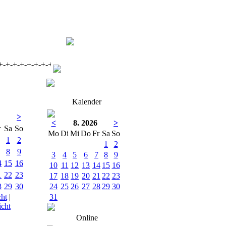
-+-+-+-+-+-+-+- Ein Herzliches Willkommen auf der Seite des MF 
Kalender
>
<
8. 2026
>
r
Sa
So
Mo
Di
Mi
Do
Fr
Sa
So
1
2
1
2
8
9
3
4
5
6
7
8
9
4
15
16
10
11
12
13
14
15
16
1
22
23
17
18
19
20
21
22
23
8
29
30
24
25
26
27
28
29
30
cht
|
31
cht
Online