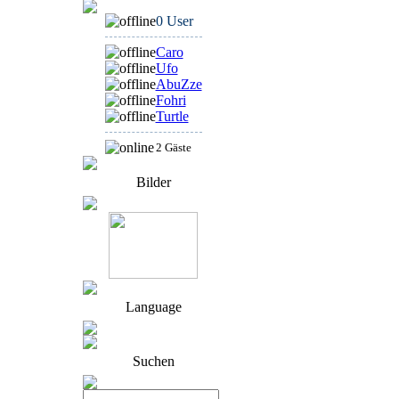
0 User
Caro
Ufo
AbuZze
Fohri
Turtle
2 Gäste
Bilder
Language
Suchen