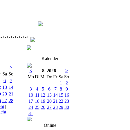
-+-+-+-+-+-+-+- Ein Herzliches Willkommen auf der Seite des MF I
Kalender
>
<
8. 2026
>
r
Sa
So
Mo
Di
Mi
Do
Fr
Sa
So
6
7
1
2
2
13
14
3
4
5
6
7
8
9
9
20
21
10
11
12
13
14
15
16
6
27
28
17
18
19
20
21
22
23
cht
|
24
25
26
27
28
29
30
cht
31
Online