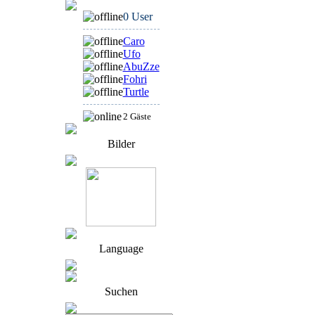
0 User
Caro
Ufo
AbuZze
Fohri
Turtle
2 Gäste
Bilder
Language
Suchen