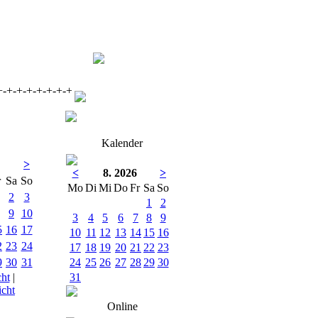
-+-+-+-+-+-+-+- Ein Herzliches Willkommen auf der Seite des MF 
Kalender
>
<
8. 2026
>
r
Sa
So
Mo
Di
Mi
Do
Fr
Sa
So
2
3
1
2
9
10
3
4
5
6
7
8
9
5
16
17
10
11
12
13
14
15
16
2
23
24
17
18
19
20
21
22
23
9
30
31
24
25
26
27
28
29
30
cht
|
31
cht
Online