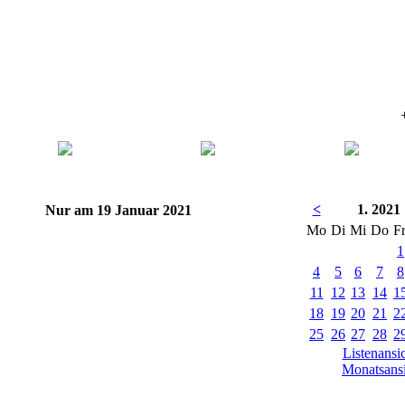
+
<
1. 2021
Nur am 19 Januar 2021
Mo
Di
Mi
Do
F
1
4
5
6
7
8
11
12
13
14
1
18
19
20
21
2
25
26
27
28
2
Listenansi
Monatsansi