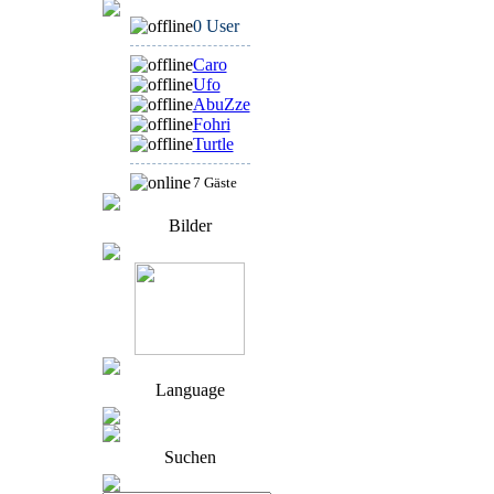
0 User
Caro
Ufo
AbuZze
Fohri
Turtle
7 Gäste
Bilder
Language
Suchen